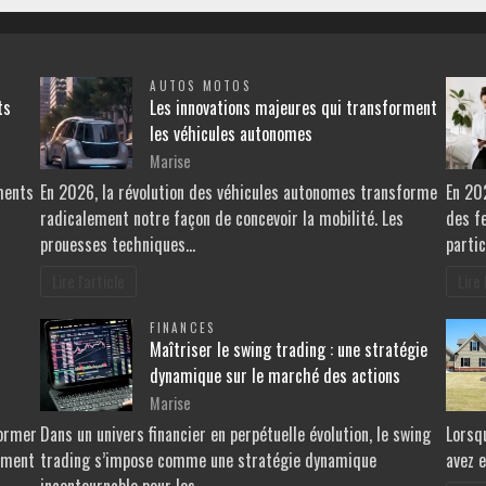
AUTOS MOTOS
ts
Les innovations majeures qui transforment
les véhicules autonomes
Marise
ments
En 2026, la révolution des véhicules autonomes transforme
En 20
radicalement notre façon de concevoir la mobilité. Les
des f
prouesses techniques…
parti
Lire l'article
Lire 
FINANCES
Maîtriser le swing trading : une stratégie
dynamique sur le marché des actions
Marise
former
Dans un univers financier en perpétuelle évolution, le swing
Lorsq
vement
trading s’impose comme une stratégie dynamique
avez e