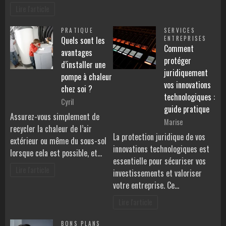
Lire l'article
PRATIQUE
SERVICES
Quels sont les
ENTREPRISES
Comment
avantages
protéger
d’installer une
juridiquement
pompe à chaleur
vos innovations
chez soi ?
technologiques :
Cyril
guide pratique
Assurez-vous simplement de
Marise
recycler la chaleur de l’air
La protection juridique de vos
extérieur ou même du sous-sol
innovations technologiques est
lorsque cela est possible, et…
essentielle pour sécuriser vos
Lire l'article
investissements et valoriser
votre entreprise. Ce…
Lire l'article
BONS PLANS