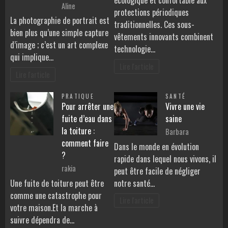
écologique et confortable aux
Aline
protections périodiques
La photographie de portrait est
traditionnelles. Ces sous-
bien plus qu’une simple capture
vêtements innovants combinent
d’image ; c’est un art complexe
technologie…
qui implique…
Lire l'article
Lire l'article
PRATIQUE
SANTÉ
Pour arrêter une
Vivre une vie
fuite d’eau dans
saine
la toiture :
Barbara
comment faire
Dans le monde en évolution
?
rapide dans lequel nous vivons, il
rakia
peut être facile de négliger
Une fuite de toiture peut être
notre santé…
comme une catastrophe pour
Lire l'article
votre maison.Et la marche à
suivre dépendra de…