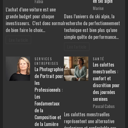
en ski alpin
Fabia
Marise
L’achat d’une voiture est une
grande budget pour chaque
Dans l’univers du ski alpin, la
investisseurs. C’est donc normal
recherche du perfectionnement
de bien faire le choix…
technique est bien plus qu’une
simple quête de performance…
Lire l'article
Lire l'article
SERVICES
SANTÉ
ENTREPRISES
Les culottes
La Photographie
menstruelles :
de Portrait pour
confort et
les
discrétion pour
Professionnels :
des journées
Les
sereines
Fondamentaux
Pascal Cabus
de la
Les culottes menstruelles
Composition et
représentent une alternative
de la Lumière