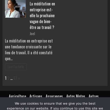
La méditation en
entreprise est-
elle la prochaine
vague de bien-
être au travail ?
Joel
La méditation en entreprise est
une tendance croissante sur le
lieu de travail. Il a été constaté
que…
Lire l'article
Page:
Next
1
2
…
67
»
Agriculture
Artisans
Assurances
Autos Motos
Autres
Beauté
Bons plans
Finances
Immobilier
Mariages
Mode
We use cookies to ensure that we give you the best
Pratique
Santé
services entreprises
Sports et loisirs
experience on our website. If you continue to use this site we