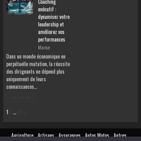
Coaching
exécutif :
dynamisez votre
leadership et
améliorez vos
performances
Marise
Dans un monde économique en
perpétuelle mutation, la réussite
des dirigeants ne dépend plus
uniquement de leurs
connaissances…
Lire l'article
Page:
Next
1
2
…
67
»
Agriculture
Artisans
Assurances
Autos Motos
Autres