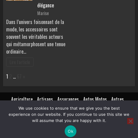
élégance
Marise
Dans l’univers foisonnant de la
mode, les accessoires sont
souvent les véritables acteurs
qui métamorphosent une tenue
ordinaire…
Lire l'article
Page:
Next
1
2
…
67
»
Agriculture
Artisans
Assurances
Autos Motos
Autres
Beauté
Bons plans
Finances
Immobilier
Mariages
Mode
We use cookies to ensure that we give you the best
Pratique
Santé
services entreprises
Sports et loisirs
experience on our website. If you continue to use this site we
Transports de personnes
Trucs de filles
will assume that you are happy with it.
Ok
Copyright © All rights reserved.
|
BroadNews
par AF themes