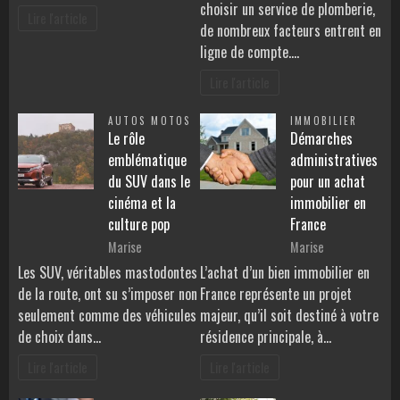
choisir un service de plomberie,
Lire l'article
de nombreux facteurs entrent en
ligne de compte.…
Lire l'article
AUTOS MOTOS
IMMOBILIER
Le rôle
Démarches
emblématique
administratives
du SUV dans le
pour un achat
cinéma et la
immobilier en
culture pop
France
Marise
Marise
Les SUV, véritables mastodontes
L’achat d’un bien immobilier en
de la route, ont su s’imposer non
France représente un projet
seulement comme des véhicules
majeur, qu’il soit destiné à votre
de choix dans…
résidence principale, à…
Lire l'article
Lire l'article