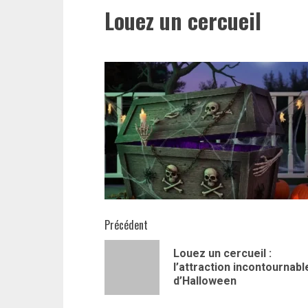
Louez un cercueil
Navigation
Précédent
d’article
Louez un cercueil :
l’attraction incontournabl
d’Halloween