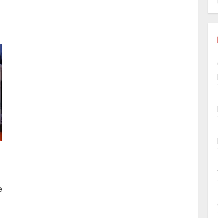
Article
e
précédent: