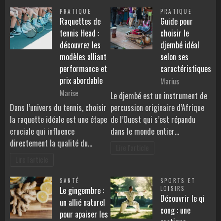
PRATIQUE
PRATIQUE
Raquettes de
Guide pour
tennis Head :
choisir le
découvrez les
djembé idéal
modèles alliant
selon ses
performance et
caractéristiques
prix abordable
Marius
Marise
Le djembé est un instrument de
Dans l’univers du tennis, choisir
percussion originaire d’Afrique
la raquette idéale est une étape
de l’Ouest qui s’est répandu
cruciale qui influence
dans le monde entier…
directement la qualité du…
Lire l'article
Lire l'article
SANTÉ
SPORTS ET
Le gingembre :
LOISIRS
Découvrir le qi
un allié naturel
cong : une
pour apaiser les