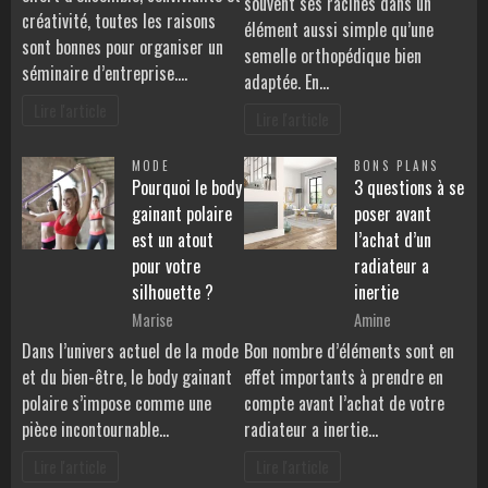
souvent ses racines dans un
créativité, toutes les raisons
élément aussi simple qu’une
sont bonnes pour organiser un
semelle orthopédique bien
séminaire d’entreprise.…
adaptée. En…
Lire l'article
Lire l'article
MODE
BONS PLANS
Pourquoi le body
3 questions à se
gainant polaire
poser avant
est un atout
l’achat d’un
pour votre
radiateur a
silhouette ?
inertie
Marise
Amine
Dans l’univers actuel de la mode
Bon nombre d’éléments sont en
et du bien-être, le body gainant
effet importants à prendre en
polaire s’impose comme une
compte avant l’achat de votre
pièce incontournable…
radiateur a inertie…
Lire l'article
Lire l'article