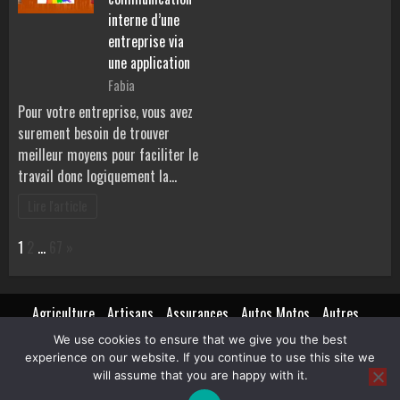
interne d’une
entreprise via
une application
Fabia
Pour votre entreprise, vous avez
surement besoin de trouver
meilleur moyens pour faciliter le
travail donc logiquement la…
Lire l'article
Page:
Next
1
2
…
67
»
Agriculture
Artisans
Assurances
Autos Motos
Autres
Beauté
Bons plans
Finances
Immobilier
Mariages
Mode
We use cookies to ensure that we give you the best
Pratique
Santé
services entreprises
Sports et loisirs
experience on our website. If you continue to use this site we
Transports de personnes
Trucs de filles
will assume that you are happy with it.