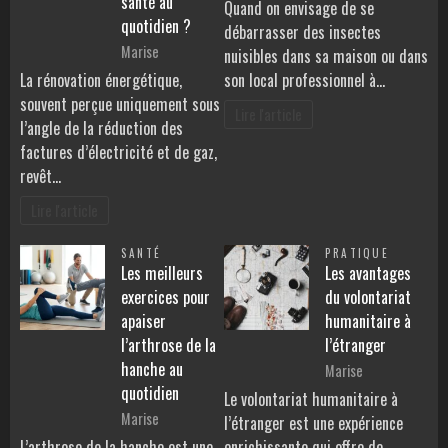
santé au
Quand on envisage de se
quotidien ?
débarrasser des insectes
Marise
nuisibles dans sa maison ou dans
La rénovation énergétique,
son local professionnel à…
souvent perçue uniquement sous
Lire l'article
l’angle de la réduction des
factures d’électricité et de gaz,
revêt…
Lire l'article
SANTÉ
PRATIQUE
Les meilleurs
Les avantages
exercices pour
du volontariat
apaiser
humanitaire à
l’arthrose de la
l’étranger
hanche au
Marise
quotidien
Le volontariat humanitaire à
Marise
l’étranger est une expérience
L’arthrose de la hanche est une
enrichissante qui offre de