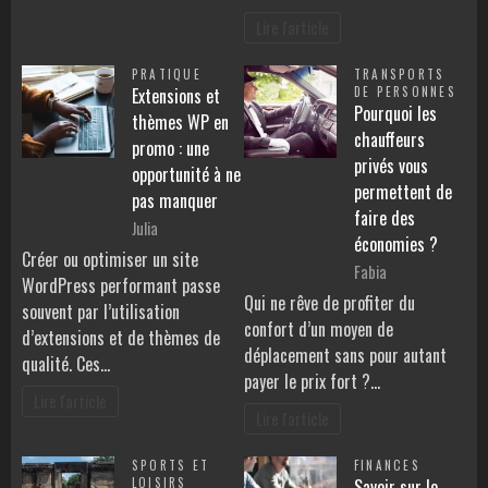
Lire l'article
PRATIQUE
TRANSPORTS
Extensions et
DE PERSONNES
Pourquoi les
thèmes WP en
chauffeurs
promo : une
privés vous
opportunité à ne
permettent de
pas manquer
faire des
Julia
économies ?
Créer ou optimiser un site
Fabia
WordPress performant passe
Qui ne rêve de profiter du
souvent par l’utilisation
confort d’un moyen de
d’extensions et de thèmes de
déplacement sans pour autant
qualité. Ces…
payer le prix fort ?…
Lire l'article
Lire l'article
SPORTS ET
FINANCES
LOISIRS
Savoir sur le