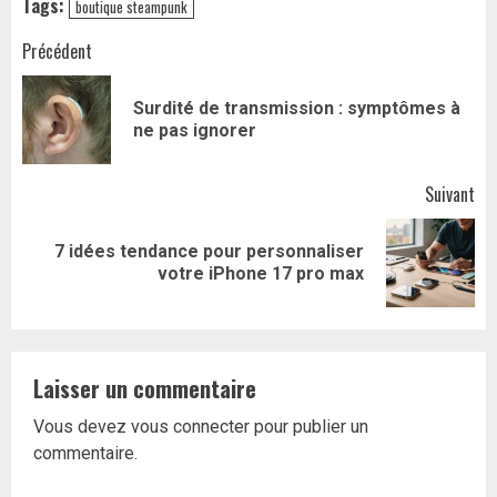
Tags:
boutique steampunk
Navigation
Précédent
d’article
Surdité de transmission : symptômes à
Art
ne pas ignorer
pr
Suivant
7 idées tendance pour personnaliser
Article
votre iPhone 17 pro max
suivant:
Laisser un commentaire
Vous devez
vous connecter
pour publier un
commentaire.