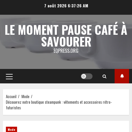
Aller
7 août 2026
6:37:27 AM
au
contenu
LE MOMENT PAUSE CAFÉ À
SAVOURER
EQPRESS.ORG
Menu
principal
Accueil
Mode
Découvrez notre boutique steampunk : vêtements et accessoires rétro-
futuristes
Mode