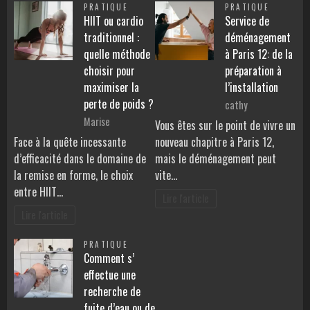
PRATIQUE
PRATIQUE
HIIT ou cardio
Service de
traditionnel :
déménagement
quelle méthode
à Paris 12: de la
choisir pour
préparation à
maximiser la
l’installation
perte de poids ?
cathy
Marise
Vous êtes sur le point de vivre un
Face à la quête incessante
nouveau chapitre à Paris 12,
d’efficacité dans le domaine de
mais le déménagement peut
la remise en forme, le choix
vite…
entre HIIT…
Lire l'article
Lire l'article
PRATIQUE
Comment s’
effectue une
recherche de
fuite d’eau ou de