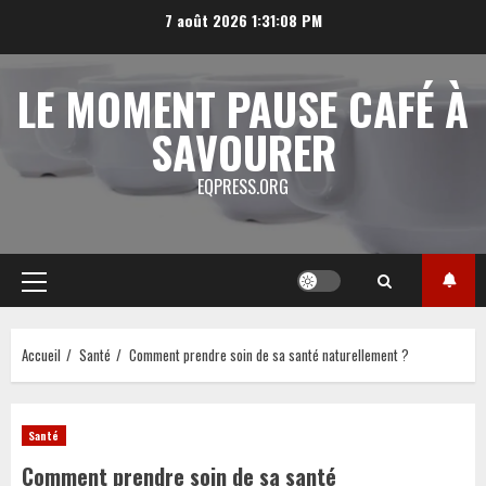
Aller
7 août 2026
1:31:09 PM
au
contenu
LE MOMENT PAUSE CAFÉ À
SAVOURER
EQPRESS.ORG
Menu
principal
Accueil
Santé
Comment prendre soin de sa santé naturellement ?
Santé
Comment prendre soin de sa santé