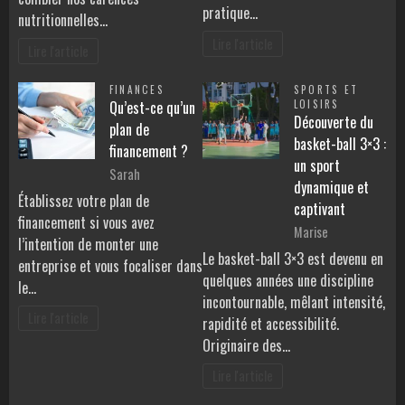
pratique…
nutritionnelles…
Lire l'article
Lire l'article
FINANCES
SPORTS ET
Qu’est-ce qu’un
LOISIRS
Découverte du
plan de
basket-ball 3×3 :
financement ?
un sport
Sarah
dynamique et
Établissez votre plan de
captivant
financement si vous avez
Marise
l’intention de monter une
Le basket-ball 3×3 est devenu en
entreprise et vous focaliser dans
quelques années une discipline
le…
incontournable, mêlant intensité,
Lire l'article
rapidité et accessibilité.
Originaire des…
Lire l'article