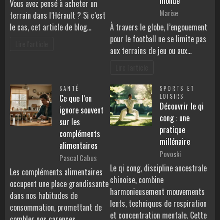
monde
Vous avez pensé à acheter un
Marise
terrain dans l’Hérault ? Si c’est
le cas, cet article de blog…
À travers le globe, l’engouement
pour le football ne se limite pas
Lire l'article
aux terrains de jeu ou aux…
Lire l'article
SANTÉ
SPORTS ET
Ce que l’on
LOISIRS
Découvrir le qi
ignore souvent
cong : une
sur les
pratique
compléments
millénaire
alimentaires
Povoski
Pascal Cabus
Le qi cong, discipline ancestrale
Les compléments alimentaires
chinoise, combine
occupent une place grandissante
harmonieusement mouvements
dans nos habitudes de
lents, techniques de respiration
consommation, promettant de
et concentration mentale. Cette
combler nos carences