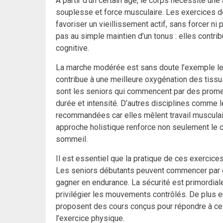
À partir d’un certain âge, le corps nécessite une 
souplesse et force musculaire. Les exercices do
favoriser un vieillissement actif, sans forcer ni
pas au simple maintien d’un tonus : elles contribue
cognitive.
La marche modérée est sans doute l’exemple le p
contribue à une meilleure oxygénation des tissu
sont les seniors qui commencent par des prom
durée et intensité. D’autres disciplines comme le
recommandées car elles mêlent travail musculaire
approche holistique renforce non seulement le co
sommeil.
Il est essentiel que la pratique de ces exercice
Les seniors débutants peuvent commencer par 
gagner en endurance. La sécurité est primordiale
privilégier les mouvements contrôlés. De plus e
proposent des cours conçus pour répondre à ce
l’exercice physique.