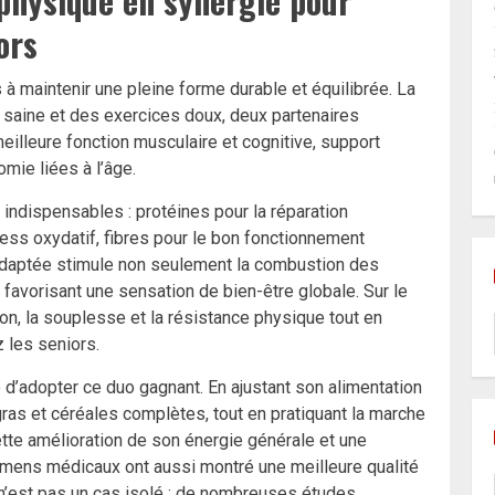
é physique en synergie pour
ors
 à maintenir une pleine forme durable et équilibrée. La
n saine et des exercices doux, deux partenaires
illeure fonction musculaire et cognitive, support
mie liées à l’âge.
n indispensables : protéines pour la réparation
tress oxydatif, fibres pour le bon fonctionnement
e adaptée stimule non seulement la combustion des
 favorisant une sensation de bien-être globale. Sur le
ion, la souplesse et la résistance physique tout en
 les seniors.
 d’adopter ce duo gagnant. En ajustant son alimentation
as et céréales complètes, tout en pratiquant la marche
ette amélioration de son énergie générale et une
xamens médicaux ont aussi montré une meilleure qualité
 n’est pas un cas isolé ; de nombreuses études