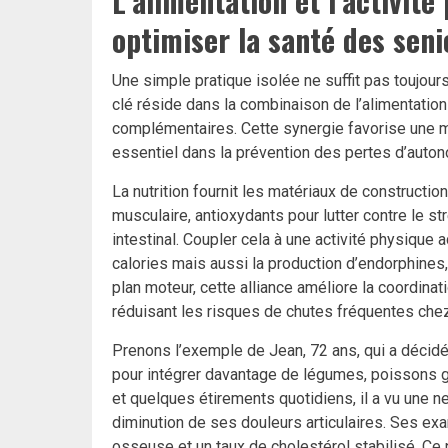
L’alimentation et l’activit
optimiser la santé des seni
Une simple pratique isolée ne suffit pas toujours
clé réside dans la combinaison de l’alimentatio
complémentaires. Cette synergie favorise une me
essentiel dans la prévention des pertes d’autono
La nutrition fournit les matériaux de constructio
musculaire, antioxydants pour lutter contre le s
intestinal. Coupler cela à une activité physiqu
calories mais aussi la production d’endorphines,
plan moteur, cette alliance améliore la coordinat
réduisant les risques de chutes fréquentes chez
Prenons l’exemple de Jean, 72 ans, qui a décidé
pour intégrer davantage de légumes, poissons gr
et quelques étirements quotidiens, il a vu une n
diminution de ses douleurs articulaires. Ses e
osseuse et un taux de cholestérol stabilisé. Ce