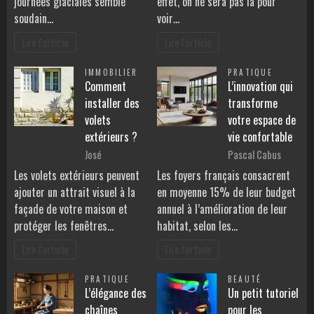
journées glaciales semble
effet, on ne sera pas là pour
soudain…
voir…
Lire l'article
Lire l'article
IMMOBILIER
PRATIQUE
Comment
L’innovation qui
installer des
transforme
volets
votre espace de
extérieurs ?
vie confortable
José
Pascal Cabus
Les volets extérieurs peuvent
Les foyers français consacrent
ajouter un attrait visuel à la
en moyenne 15% de leur budget
façade de votre maison et
annuel à l’amélioration de leur
protéger les fenêtres…
habitat, selon les…
Lire l'article
Lire l'article
PRATIQUE
BEAUTÉ
L’élégance des
Un petit tutoriel
chaînes
pour les