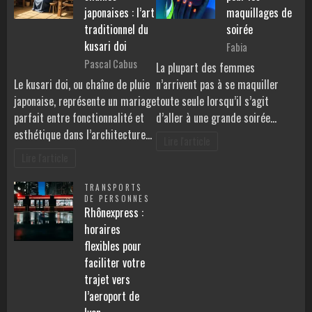
japonaises : l’art
maquillages de
traditionnel du
soirée
kusari doi
Fabia
Pascal Cabus
La plupart des femmes
Le kusari doi, ou chaîne de pluie
n’arrivent pas à se maquiller
japonaise, représente un mariage
toute seule lorsqu’il s’agit
parfait entre fonctionnalité et
d’aller à une grande soirée…
esthétique dans l’architecture…
Lire l'article
Lire l'article
TRANSPORTS
DE PERSONNES
Rhônexpress :
horaires
flexibles pour
faciliter votre
trajet vers
l’aeroport de