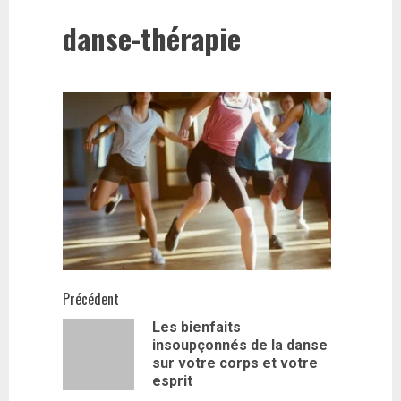
danse-thérapie
Navigation
Précédent
Les bienfaits
d’article
insoupçonnés de la danse
Article
sur votre corps et votre
précédent
esprit