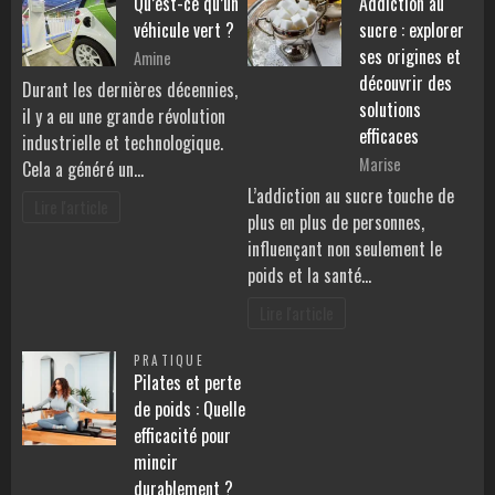
Qu’est-ce qu’un
Addiction au
véhicule vert ?
sucre : explorer
ses origines et
Amine
découvrir des
Durant les dernières décennies,
solutions
il y a eu une grande révolution
efficaces
industrielle et technologique.
Marise
Cela a généré un…
L’addiction au sucre touche de
Lire l'article
plus en plus de personnes,
influençant non seulement le
poids et la santé…
Lire l'article
PRATIQUE
Pilates et perte
de poids : Quelle
efficacité pour
mincir
durablement ?