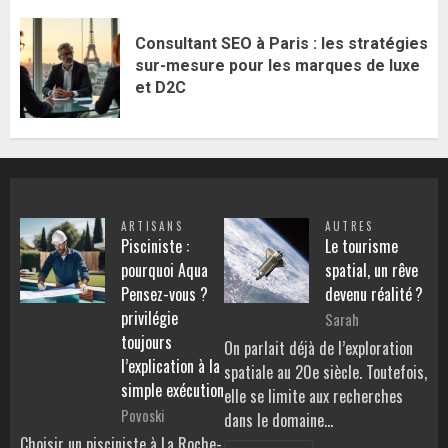
Consultant SEO à Paris : les stratégies
sur-mesure pour les marques de luxe
et D2C
ARTISANS
AUTRES
Pisciniste :
Le tourisme
pourquoi Aqua
spatial, un rêve
Pensez-vous ?
devenu réalité ?
privilégie
Sarah
toujours
On parlait déjà de l’exploration
l’explication à la
spatiale au 20e siècle. Toutefois,
simple exécution
elle se limite aux recherches
Povoski
dans le domaine…
Choisir un pisciniste à La Roche-