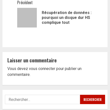
Navigation
Précédent
d’article
Récupération de données :
Article
pourquoi un disque dur HS
précédent
complique tout
Laisser un commentaire
Vous devez
vous connecter
pour publier un
commentaire.
Rechercher :