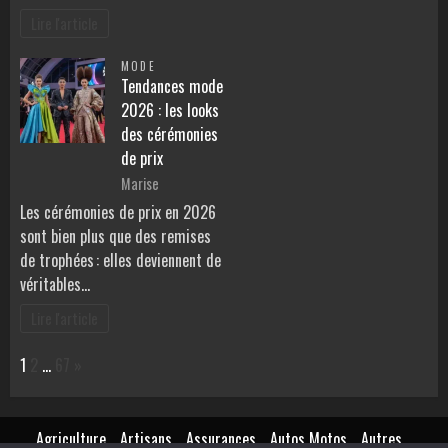
Lire l'article
MODE
Tendances mode
2026 : les looks
des cérémonies
de prix
Marise
Les cérémonies de prix en 2026
sont bien plus que des remises
de trophées : elles deviennent de
véritables…
Lire l'article
Page:
Next
1
2
…
67
»
Agriculture
Artisans
Assurances
Autos Motos
Autres