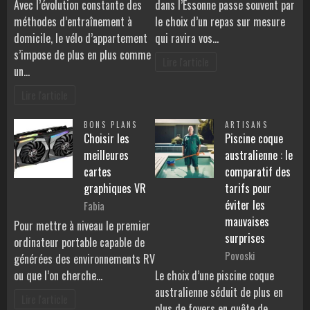
Avec l’évolution constante des
dans l’Essonne passe souvent par
méthodes d’entraînement à
le choix d’un repas sur mesure
domicile, le vélo d’appartement
qui ravira vos…
s’impose de plus en plus comme
Lire l'article
un…
Lire l'article
BONS PLANS
ARTISANS
Choisir les
Piscine coque
meilleures
australienne : le
cartes
comparatif des
graphiques VR
tarifs pour
éviter les
Fabia
mauvaises
Pour mettre à niveau le premier
surprises
ordinateur portable capable de
Povoski
générées des environnements RV
ou que l’on cherche…
Le choix d’une piscine coque
australienne séduit de plus en
Lire l'article
plus de foyers en quête de