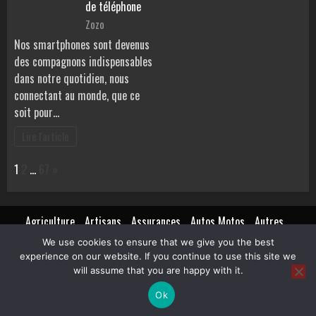
de téléphone
Zozo
Nos smartphones sont devenus
des compagnons indispensables
dans notre quotidien, nous
connectant au monde, que ce
soit pour…
Lire l'article
Page:
Next
1
2
…
67
»
Agriculture
Artisans
Assurances
Autos Motos
Autres
Beauté
Bons plans
Finances
Immobilier
Mariages
Mode
We use cookies to ensure that we give you the best
Pratique
Santé
services entreprises
Sports et loisirs
experience on our website. If you continue to use this site we
Transports de personnes
Trucs de filles
will assume that you are happy with it.
Ok
Copyright © All rights reserved.
|
BroadNews
par AF themes