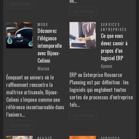
en…
Lire l'article
Lire l'article
MODE
SERVICES
Découvrez
ENTREPRISES
Ce que vous
l’élégance
devez savoir à
intemporelle
propos d’un
avec Bijoux-
logiciel ERP
Celinni
Aymen
Marise
ERP ou Enterprise Resource
Évoquant un univers où le
Planning est par définition : les
raffinement rencontre la
logiciels qui englobent toutes
maîtrise artisanale, Bijoux-
sortes de processus d’entreprise
Celinni s’impose comme une
tels…
référence incontournable dans
l’univers…
Lire l'article
Lire l'article
BEAUTÉ
SERVICES